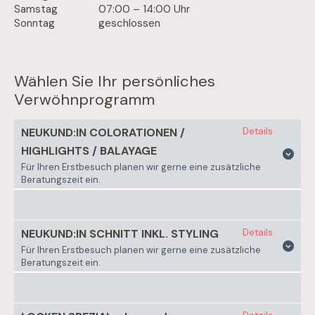
Samstag
07:00 – 14:00 Uhr
Sonntag
geschlossen
Wählen Sie Ihr persönliches
Verwöhnprogramm
NEUKUND:IN COLORATIONEN /
Details
HIGHLIGHTS / BALAYAGE
Für Ihren Erstbesuch planen wir gerne eine zusätzliche
Beratungszeit ein.
KURZHAAR - erster
Details
ab 159.00 €
Farbtermin inkl. Schnitt
Auswählen
und Styling (ca. 2,25 h)
NEUKUND:IN SCHNITT INKL. STYLING
Details
Für Ihren Erstbesuch planen wir gerne eine zusätzliche
KURZHAAR - erster
Details
ab 134.00 €
Beratungszeit ein.
Farbtermin inkl. Styling (ca.
Auswählen
1,75 h)
KURZ - Schnitt inkl. Styling
72.00 – 75.00 €
(ca. 1 h)
Auswählen
MITTELLÄNGE -
Details
ab 181.00 €