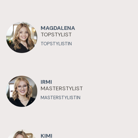
Aufhellung mit Global
Auswählen
Coloration inkl. Styling
(Global / Farbabzug) (ca.
4,25 h)
Anzahlung 50 % erforderlich
MAGDALENA
TOPSTYLIST
zzgl. SCHNITT (ca. 0,5 h)
25.00 – 46.00 €
TOPSTYLISTIN
Auswählen
IRMI
MASTERSTYLIST
MASTERSTYLISTIN
KIMI