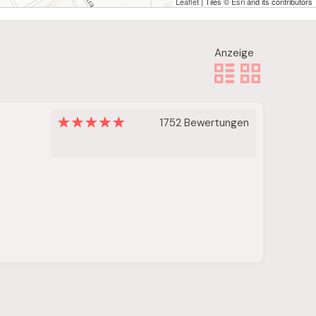
Leaflet
| Tiles ©
Esri
and its contributors
Anzeige
1752 Bewertungen