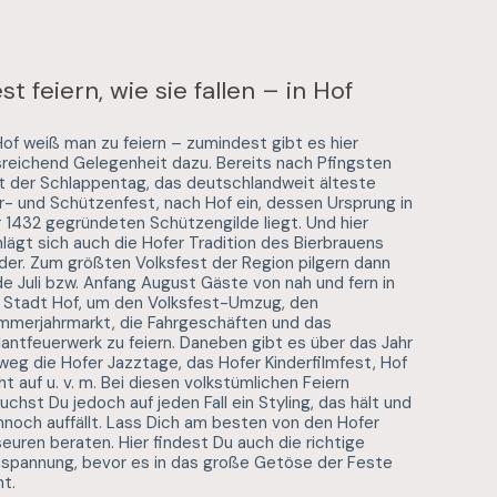
st feiern, wie sie fallen – in Hof
Hof weiß man zu feiern – zumindest gibt es hier
reichend Gelegenheit dazu. Bereits nach Pfingsten
t der Schlappentag, das deutschlandweit älteste
r- und Schützenfest, nach Hof ein, dessen Ursprung in
 1432 gegründeten Schützengilde liegt. Und hier
lägt sich auch die Hofer Tradition des Bierbrauens
der. Zum größten Volksfest der Region pilgern dann
e Juli bzw. Anfang August Gäste von nah und fern in
e Stadt Hof, um den Volksfest-Umzug, den
mmerjahrmarkt, die Fahrgeschäften und das
llantfeuerwerk zu feiern. Daneben gibt es über das Jahr
weg die Hofer Jazztage, das Hofer Kinderfilmfest, Hof
ht auf u. v. m. Bei diesen volkstümlichen Feiern
uchst Du jedoch auf jeden Fall ein Styling, das hält und
noch auffällt. Lass Dich am besten von den Hofer
seuren beraten. Hier findest Du auch die richtige
tspannung, bevor es in das große Getöse der Feste
t.