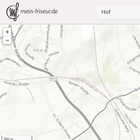
+
−
300 m