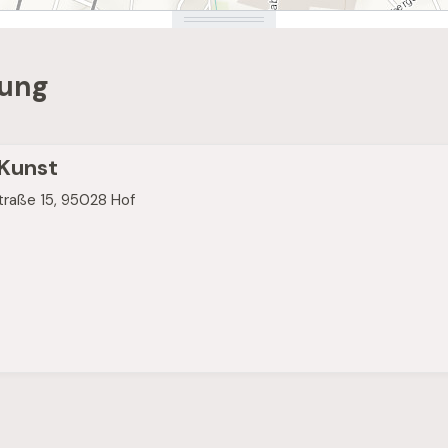
bung
Kunst
traße 15
,
95028 Hof