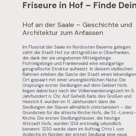
Friseure in Hof – Finde Dei
Hof an der Saale – Geschichte und
Architektur zum Anfassen
Im Flusstal der Saale im Nordosten Bayerns gelegen
zählt die Stadt Hof zur drittgrößten in Oberfranken,
die dank der sie umgebenen Mittelgebirge
Fichtelgebirge und Frankenwald eine einzigartige
geografische Struktur aufweist. In diesem idyllischen
Rahmen erleben die Gäste der Stadt einen lebendige
Ort gepaart mit einer unvergleichlichen Natur. Die
Ursprünge erster Siedlungen auf dem Gebiet Hofs
liegen dabei kurz nach der Völkerwanderungszeit im 5.
Jahrhundert n. Chr. Auf Geheiß Karls des Großen und
Heinrich II. wurden im 11. Jahrhundert dann die
Siedlungen der Slaven allmählich christianisiert – der
Grundstein für die älteste Kirche Hofs, die St.-Lorenz-
Kirche. Die ersten Siedlungshäuser, die heutige
Altstadt Hofs, wurden 1214 erstmalig urkundlich
benannt. 1230 wurde dann im Auftrag Otto I. von
Andechs im Norden der ersten Siedlung eine neue,