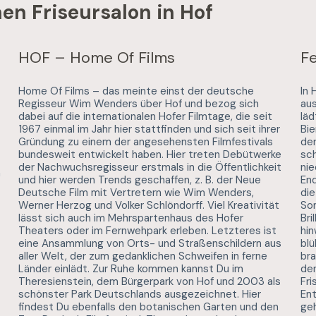
nen Friseursalon in Hof
HOF – Home Of Films
Fe
Home Of Films – das meinte einst der deutsche
In 
Regisseur Wim Wenders über Hof und bezog sich
aus
dabei auf die internationalen Hofer Filmtage, die seit
läd
1967 einmal im Jahr hier stattfinden und sich seit ihrer
Bie
Gründung zu einem der angesehensten Filmfestivals
der
bundesweit entwickelt haben. Hier treten Debütwerke
sch
der Nachwuchsregisseur erstmals in die Öffentlichkeit
nie
n
und hier werden Trends geschaffen, z. B. der Neue
End
Deutsche Film mit Vertretern wie Wim Wenders,
di
Werner Herzog und Volker Schlöndorff. Viel Kreativität
So
lässt sich auch im Mehrspartenhaus des Hofer
Bri
Theaters oder im Fernwehpark erleben. Letzteres ist
hin
eine Ansammlung von Orts- und Straßenschildern aus
blü
aller Welt, der zum gedanklichen Schweifen in ferne
bra
Länder einlädt. Zur Ruhe kommen kannst Du im
den
Theresienstein, dem Bürgerpark von Hof und 2003 als
Fri
schönster Park Deutschlands ausgezeichnet. Hier
En
findest Du ebenfalls den botanischen Garten und den
geh